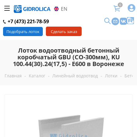
0
EN
+7 (473) 221-78-59
Подобрать лоток
Сделать заказ
Лоток водоотводный бетонный
коробчатый GBU (СО-300мм), KU
100.44(30).24(17,5) - E600 в Воронеже
Главная
-
Каталог
-
Линейный водоотвод
-
Лотки
-
Бетон