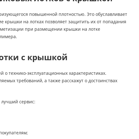
теризующегося повышенной плотностью. Это обуславливает
ие крышки на лотках позволяет защитить их от попадания
 герметизации при размещении крышки на лотке
олимера.
лотки с крышкой
ей о технико-эксплуатационных характеристиках.
яемых требований, а также расскажут о достоинствах
 лучший сервис:
 покупателям;