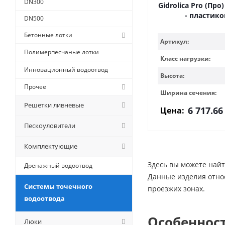
DN300
Gidrolica Pro (Про)
- пластик
DN500
Бетонные лотки
Артикул:
Полимерпесчаные лотки
Класс нагрузки:
Инновационный водоотвод
Высота:
Прочее
Ширина сечения:
Решетки ливневые
6 717.66
Цена:
Пескоуловители
Комплектующие
Здесь вы можете най
Дренажный водоотвод
Данные изделия относ
Системы точечного
проезжих зонах.
водоотвода
Особеннос
Люки