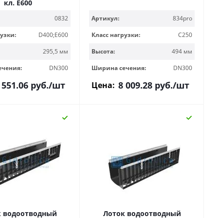
кл. Е600
0832
Артикул:
834pro
узки:
D400;E600
Класс нагрузки:
C250
295,5 мм
Высота:
494 мм
ечения:
DN300
Ширина сечения:
DN300
 551.06
руб.
/шт
8 009.28
руб.
/шт
Цена:
к водоотводный
Лоток водоотводный