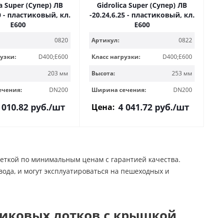
ca Super (Супер) ЛВ
Gidrolica Super (Супер) ЛВ
20 - пластиковый, кл.
-20.24,6.25 - пластиковый, кл.
Е600
Е600
0820
Артикул:
0822
узки:
D400;E600
Класс нагрузки:
D400;E600
203 мм
Высота:
253 мм
ечения:
DN200
Ширина сечения:
DN200
 010.82
руб.
/шт
4 041.72
руб.
/шт
Цена:
еткой по минимальным ценам с гарантией качества.
ода, и могут эксплуатироваться на пешеходных и
тиковых лотков с крышкой