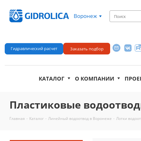
Воронеж
Гидравлический расчет
Заказать подбор
КАТАЛОГ
О КОМПАНИИ
ПРОЕ
Пластиковые водоотвод
Главная
-
Каталог
-
Линейный водоотвод в Воронеже
-
Лотки водоо