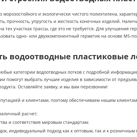
з морозостойкого и экологически чистого полиэтилена, харак
ь, прочность, упругость и жесткость конечных изделий. Налич
 на тех участках трассы, где это не требуется. Для улучшения
ьзовать одно- или двухкомпонентный герметик на основе MS-п
ать водоотводные пластиковые 
 любые категории водоотводных лотков с подробной информаци
и помогут выбрать лучшие изделия в зависимости от предъявл
родукта. Оставляйте заявку, и мы вам перезвоним!
путацией и клиентами, поэтому обеспечиваем нашим клиентам
наличный расчет;
тва и соответствия мировым стандартам;
идок, индивидуальный подход как к оптовым, так и к розничным