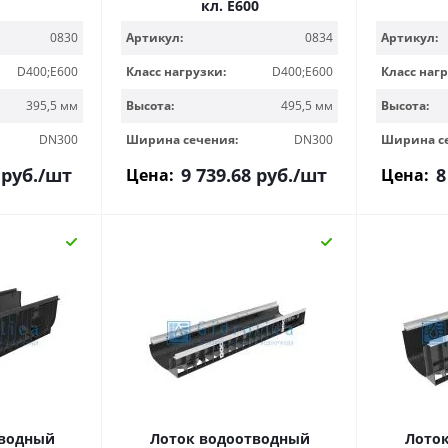
кл. Е600
0830
Артикул:
0834
Артикул:
D400;E600
Класс нагрузки:
D400;E600
Класс нагр
395,5 мм
Высота:
495,5 мм
Высота:
DN300
Ширина сечения:
DN300
Ширина с
руб.
/шт
9 739.68
руб.
/шт
8
Цена:
Цена:
тводный
Лоток водоотводный
Лото