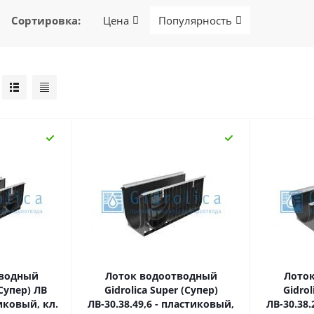
Сортировка
:
Цена
Популярность
тводный
Лоток водоотводный
Лото
(Супер) ЛВ
Gidrolica Super (Супер)
Gidrol
тиковый, кл.
ЛВ-30.38.49,6 - пластиковый,
ЛВ-30.38.