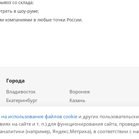
ывоз со склада;
треть в шоу-руме;
и компаниями в любые точки России.
Города
Владивосток
Воронеж
Екатеринбург
Казань
Краснодар
Красноярск
е на использование файлов cookie
и других пользовательски
Крым
Москва
виях на сайте и т. п.) для функционирования сайта, провед
Нижний Новгород
Новосибирск
аналитики (например, Яндекс.Метрика), в соответствии с 
Ростов-на-Дону
Самара