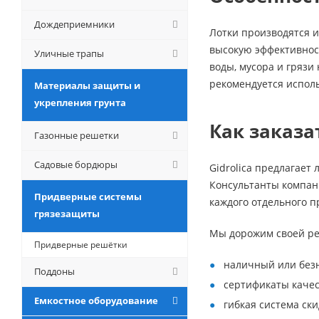
Дождеприемники
Лотки производятся и
высокую эффективност
Уличные трапы
воды, мусора и грязи
рекомендуется испол
Материалы защиты и
укрепления грунта
Как заказ
Газонные решетки
Садовые бордюры
Gidrolica предлагает
Консультанты компани
Придверные системы
каждого отдельного п
грязезащиты
Мы дорожим своей ре
Придверные решётки
наличный или без
Поддоны
сертификаты качес
Емкостное оборудование
гибкая система ск