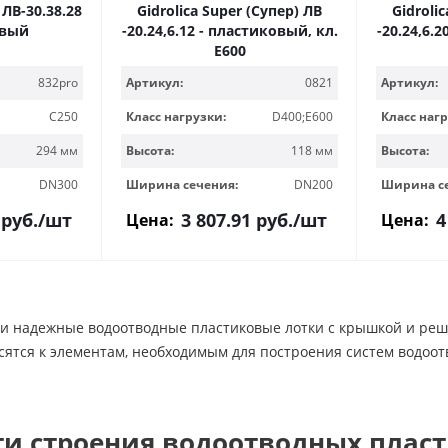
 ЛВ-30.38.28
Gidrolica Super (Супер) ЛВ
Gidroli
овый
-20.24,6.12 - пластиковый, кл.
-20.24,6.
Е600
832pro
Артикул:
0821
Артикул:
C250
Класс нагрузки:
D400;E600
Класс нагр
294 мм
Высота:
118 мм
Высота:
DN300
Ширина сечения:
DN200
Ширина с
руб.
/шт
3 807.91
руб.
/шт
4
Цена:
Цена:
ти надежные водоотводные пластиковые лотки с крышкой и реш
ятся к элементам, необходимым для построения систем водоотв
ти строения водоотводных плас