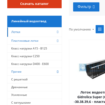
Скачать каталог
Фильтр
Линейный водоотвод
По умолчанию
Лотки
Пластиковые лотки
Класс нагрузки A15 - B125
Класс нагрузки C250
Класс нагрузки D400 - E600
Прочее
С решеткой
Дренажные
Лоток водоо
Усиленные
Gidrolica Super 
-30.38.39,6 - плас
С заглушками