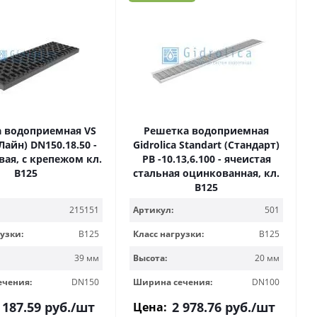
 водоприемная VS
Решетка водоприемная
 Лайн) DN150.18.50 -
Gidrolica Standart (Стандарт)
вая, с крепежом кл.
РВ -10.13,6.100 - ячеистая
B125
стальная оцинкованная, кл.
В125
215151
Артикул:
501
узки:
B125
Класс нагрузки:
B125
39 мм
Высота:
20 мм
ечения:
DN150
Ширина сечения:
DN100
 187.59
руб.
/шт
2 978.76
руб.
/шт
Цена: