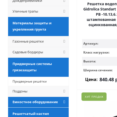
Дождеприемники
Решетка водо
Gidrolica Standart
Уличные трапы
РВ -10.13,6.
штампованная 
Материалы защиты и
оцинкованная,
укрепления грунта
Газонные решетки
Артикул:
Садовые бордюры
Класс нагрузки:
Высота:
Придверные системы
грязезащиты
Ширина сечения:
840.48
р
Цена:
Придверные решётки
Поддоны
ХИТ ПРОДАЖ
Емкостное оборудование
Решетчатый настил