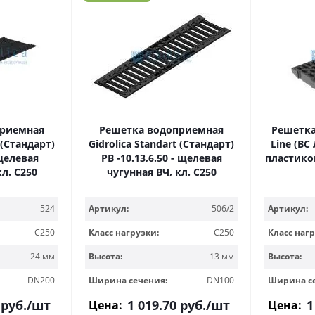
приемная
Решетка водоприемная
Решетка
 (Стандарт)
Gidrolica Standart (Стандарт)
Line (ВС
 щелевая
РВ -10.13,6.50 - щелевая
пластико
кл. С250
чугунная ВЧ, кл. С250
524
Артикул:
506/2
Артикул:
C250
Класс нагрузки:
C250
Класс нагр
24 мм
Высота:
13 мм
Высота:
DN200
Ширина сечения:
DN100
Ширина с
руб.
/шт
1 019.70
руб.
/шт
1
Цена:
Цена: