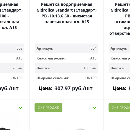
приемная
Решетка водоприемная
Решет
 (Стандарт)
Gidrolica Standart (Стандарт)
Gidrolica
100 -
РВ -10.13,6.50 - ячеистая
РВ
стальная
пластиковая, кл. А15
штампо
 кл. А15
оц
отверсти
508
Артикул:
504
Артикул:
A15
Класс нагрузки:
A15
Класс нагр
20 мм
Высота:
16,5 мм
Высота:
DN100
Ширина сечения:
DN100
Ширина с
уб.
/шт
307.97
руб.
/шт
Цена:
Цена:
ХИТ ПРОДАЖ
ХИТ ПРОД