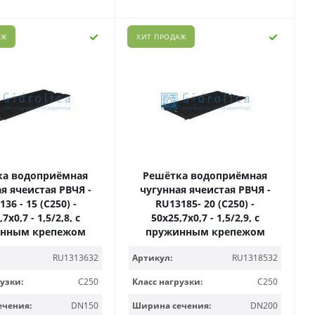
АЖ
ХИТ ПРОДАЖ
ка водоприёмная
Решётка водоприёмная
я ячеистая РВЧЯ -
чугунная ячеистая РВЧЯ -
36 - 15 (C250) -
RU13185- 20 (C250) -
7х0,7 - 1,5/2,8, с
50х25,7х0,7 - 1,5/2,9, с
нным крепежом
пружинным крепежом
RU1313632
Артикул:
RU1318532
узки:
C250
Класс нагрузки:
C250
ечения:
DN150
Ширина сечения:
DN200