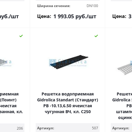
Ширина сечения:
DN100
уб.
/шт
1 993.05
руб.
/шт
3
Цена:
Цена:
приемная
Решетка водоприемная
Решет
 (Поинт)
Gidrolica Standart (Стандарт)
Gidrolica
ячеистая
РВ -10.13,6.50 ячеистая
РВ
анная, кл.
чугунная ВЧ, кл. С250
штампо
оцинк
Артикул:
507
Артикул:
206