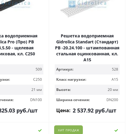
ка водоприемная
Решетка водоприемная
lica Pro (Про) РВ
Gidrolica Standart (Стандарт)
3,5.50 - щелевая
РВ -20.24.100 - штампованная
иковая, кл. С250
стальная оцинкованная, кл.
А15
509
Артикул:
528
узки:
C250
Класс нагрузки:
A15
21 мм
Высота:
20 мм
ечения:
DN100
Ширина сечения:
DN200
825.03
руб.
/шт
2 537.92
руб.
/шт
Цена:
ХИТ ПРОДАЖ