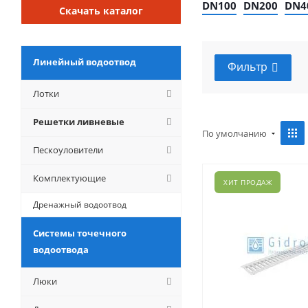
DN100
DN200
DN4
Скачать каталог
Линейный водоотвод
Фильтр
Лотки
Решетки ливневые
По умолчанию
Пескоуловители
Комплектующие
ХИТ ПРОДАЖ
Дренажный водоотвод
Системы точечного
водоотвода
Люки