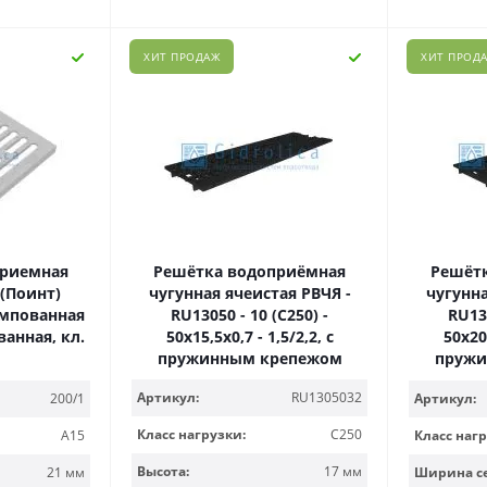
ХИТ ПРОДАЖ
ХИТ ПРОД
приемная
Решётка водоприёмная
Решёт
 (Поинт)
чугунная ячеистая РВЧЯ -
чугунна
тампованная
RU13050 - 10 (C250) -
RU131
анная, кл.
50х15,5х0,7 - 1,5/2,2, с
50х20,
пружинным крепежом
пружи
Артикул:
RU1305032
200/1
Артикул:
Класс нагрузки:
C250
A15
Класс нагр
Высота:
17 мм
21 мм
Ширина с