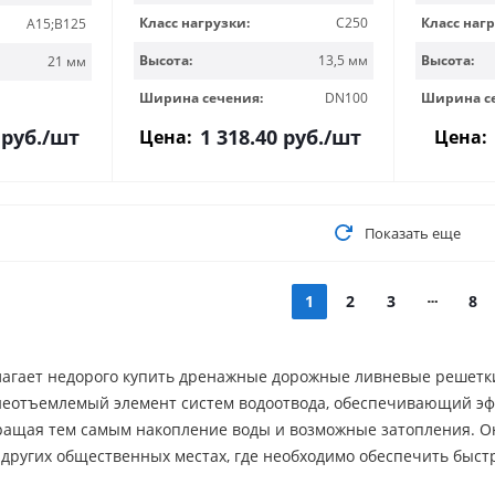
Класс нагрузки:
C250
Класс нагр
A15;B125
Высота:
13,5 мм
Высота:
21 мм
Ширина сечения:
DN100
Ширина с
руб.
/шт
1 318.40
руб.
/шт
Цена:
Цена:
Показать еще
1
2
3
8
агает недорого купить дренажные дорожные ливневые решетки
неотъемлемый элемент систем водоотвода, обеспечивающий эфф
ащая тем самым накопление воды и возможные затопления. Они
и других общественных местах, где необходимо обеспечить быс