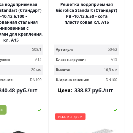
ка водоприемная
Решетка водоприемная
 Standart (Стандарт)
Gidrolica Standart (Стандарт)
-10.13,6.100 -
РВ -10.13,6.50 - сота
ванная стальная
пластиковая кл. А15
инкованная с
ями для крепления,
кл. А15
508/1
Артикул:
504/2
узки:
A15
Класс нагрузки:
A15
20 мм
Высота:
16,5 мм
ечения:
DN100
Ширина сечения:
DN100
840.48
руб.
/шт
338.87
руб.
/шт
Цена:
АЖ
РЕКОМЕНДУЕМ