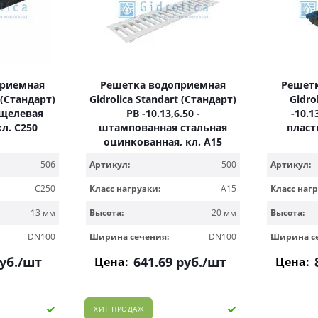
приемная
Решетка водоприемная
Решет
 (Стандарт)
Gidrolica Standart (Стандарт)
Gidro
- щелевая
РВ -10.13,6.50 -
-10.1
кл. С250
штампованная стальная
пласт
оцинкованная, кл. А15
506
Артикул:
500
Артикул:
C250
Класс нагрузки:
A15
Класс нагр
13 мм
Высота:
20 мм
Высота:
DN100
Ширина сечения:
DN100
Ширина с
уб.
/шт
641.69
руб.
/шт
Цена:
Цена:
ХИТ ПРОДАЖ