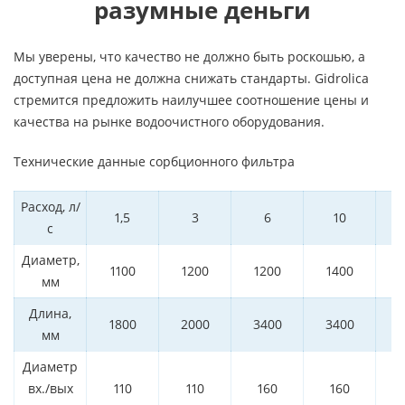
разумные деньги
Мы уверены, что качество не должно быть роскошью, а
доступная цена не должна снижать стандарты. Gidrolica
стремится предложить наилучшее соотношение цены и
качества на рынке водоочистного оборудования.
Технические данные сорбционного фильтра
Расход, л/
1,5
3
6
10
с
Диаметр,
1100
1200
1200
1400
1
мм
Длина,
1800
2000
3400
3400
3
мм
Диаметр
вх./вых
110
110
160
160