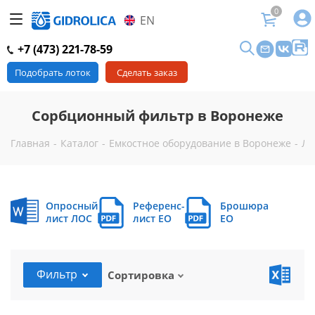
0
EN
+7 (473) 221-78-59
Подобрать лоток
Сделать заказ
Сорбционный фильтр в Воронеже
Главная
-
Каталог
-
Емкостное оборудование в Воронеже
-
Ло
Опросный
Референс-
Брошюра
лист ЛОС
лист EO
EO
Фильтр
Сортировка