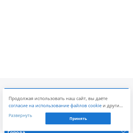
Компания
Продолжая использовать наш сайт, вы даёте
согласие на использование файлов cookie
и других
пользовательских данных (включая IP-адрес,
Информация
Развернуть
Принять
сведения о местоположении, устройстве, действиях
на сайте и т. п.) для функционирования сайта,
Города