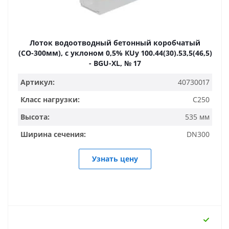
Лоток водоотводный бетонный коробчатый
(СО-300мм), с уклоном 0,5% КUу 100.44(30).53,5(46,5)
- BGU-XL, № 17
Артикул:
40730017
Класс нагрузки:
C250
Высота:
535 мм
Ширина сечения:
DN300
Узнать цену