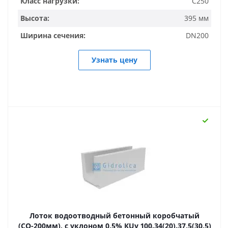
Класс нагрузки:
C250
Высота:
395 мм
Ширина сечения:
DN200
Узнать цену
Лоток водоотводный бетонный коробчатый
(СО-200мм), с уклоном 0,5% КUу 100.34(20).37,5(30,5)