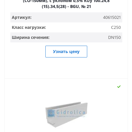
(СО-150мм), с уклоном 0,5% КUу 100.24,8
(15).34,5(28) - BGU, № 21
Артикул:
40615021
Класс нагрузки:
C250
Ширина сечения:
DN150
Узнать цену