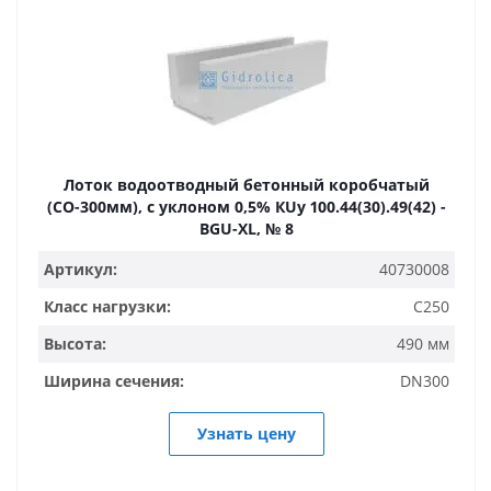
Лоток водоотводный бетонный коробчатый
(СО-300мм), с уклоном 0,5% КUу 100.44(30).49(42) -
BGU-XL, № 8
Артикул:
40730008
Класс нагрузки:
C250
Высота:
490 мм
Ширина сечения:
DN300
Узнать цену