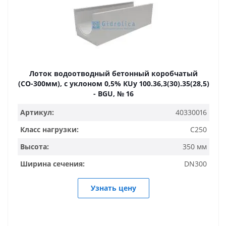
Лоток водоотводный бетонный коробчатый
(СО-300мм), с уклоном 0,5% КUу 100.36,3(30).35(28,5)
- BGU, № 16
Артикул:
40330016
Класс нагрузки:
C250
Высота:
350 мм
Ширина сечения:
DN300
Узнать цену