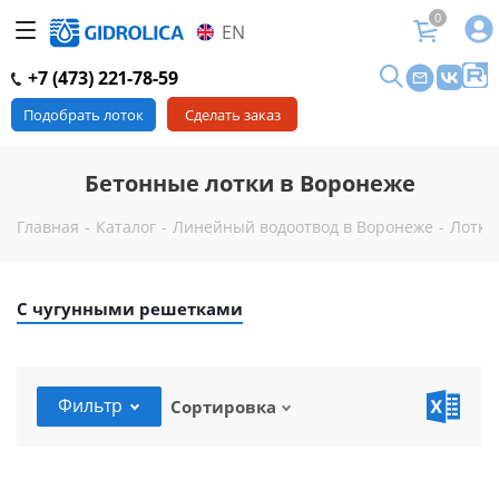
0
EN
+7 (473) 221-78-59
Подобрать лоток
Сделать заказ
Бетонные лотки в Воронеже
Главная
-
Каталог
-
Линейный водоотвод в Воронеже
-
Лотки
С чугунными решетками
Фильтр
Сортировка