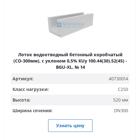
Лоток водоотводный бетонный коробчатый
(СО-300мм), с уклоном 0,5% КUу 100.44(30).52(45) -
BGU-XL, № 14
Артикул:
40730014
Класс нагрузки:
C250
Высота:
520 мм
Ширина сечения:
DN300
Узнать цену