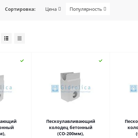
Сортировка
:
Цена
Популярность
вающий
Пескоулавливающий
Песк
тонный
колодец бетонный
кол
м),
(СО-200мм),