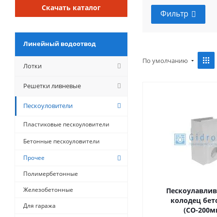
Скачать каталог
Фильтр
Линейный водоотвод
По умолчанию
Лотки
Решетки ливневые
Пескоуловители
Пластиковые пескоуловители
Бетонные пескоуловители
Прочее
Полимербетонные
Железобетонные
Пескоулавли
колодец бе
Для гаража
(СО-200м