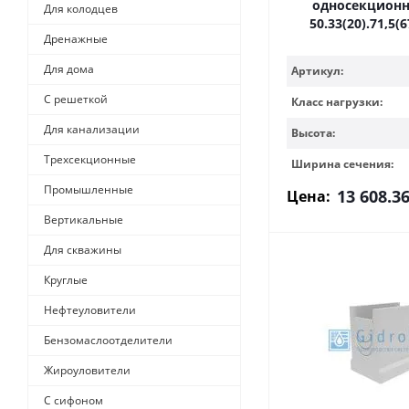
односекцион
Для колодцев
50.33(20).71,5(
Дренажные
Для дома
Артикул:
С решеткой
Класс нагрузки:
Для канализации
Высота:
Трехсекционные
Ширина сечения:
Промышленные
13 608.3
Цена:
Вертикальные
Для скважины
Круглые
Нефтеуловители
Бензомаслоотделители
Жироуловители
С сифоном