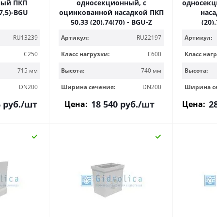
ный ПКП
односекционный, с
односекционны
67,5)-BGU
оцинкованной насадкой ПКП
наса
50.33 (20).74(70) - BGU-Z
(20)
RU13239
Артикул:
RU22197
Артикул:
C250
Класс нагрузки:
E600
Класс нагр
715 мм
Высота:
740 мм
Высота:
DN200
Ширина сечения:
DN200
Ширина с
6
руб.
/шт
18 540
руб.
/шт
2
Цена:
Цена: