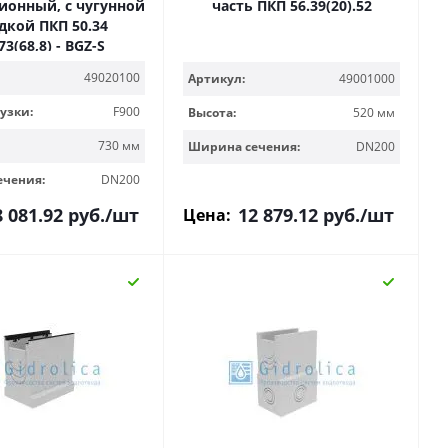
й, с чугунной
часть ПКП 56.39(20).52
дкой ПКП 50.34
.73(68,8) - BGZ-S
49020100
Артикул:
49001000
узки:
F900
Высота:
520 мм
730 мм
Ширина сечения:
DN200
ечения:
DN200
8 081.92
руб.
/шт
12 879.12
руб.
/шт
Цена: