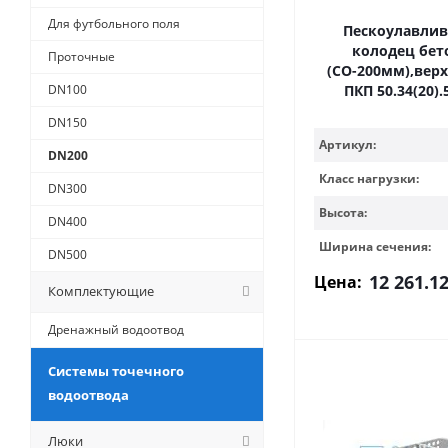
Для футбольного поля
Пескоулавли
колодец бе
Проточные
(СО-200мм),верх
DN100
ПКП 50.34(20).
DN150
Артикул:
DN200
Класс нагрузки:
DN300
Высота:
DN400
Ширина сечения:
DN500
12 261.1
Цена:
Комплектующие
Дренажный водоотвод
Системы точечного
водоотвода
Люки