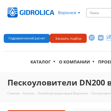
Воронеж
Гидравлический расчет
Заказать подбор
КАТАЛОГ
О КОМПАНИИ
ПРОЕ
Пескоуловители DN200 
Главная
-
Каталог
-
Линейный водоотвод в Воронеже
-
Пескоуловит