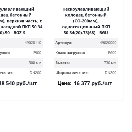
оулавливающий
Пескоулавливающий
одец бетонный
колодец бетонный
), верхняя часть, с
(СО-200мм),
 насадкой ПКП 50.34
односекционный ПКП
20).50 - BGZ-S
50.34(20).73(68) - BGU
49020110
Артикул:
49020000
узки:
F900
Класс нагрузки:
E600
500 мм
Высота:
730 мм
ечения:
DN200
Ширина сечения:
DN200
18 540
руб.
/шт
16 377
руб.
/шт
Цена: