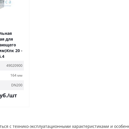
льная
ая для
вающего
м)Кпк 20 -
6,4
49020900
164 мм
DN200
уб.
/шт
ься с технико-эксплуатационными характеристиками и особенн