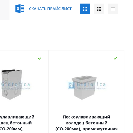
СКАЧАТЬ ПРАЙС ЛИСТ
оулавливающий
Пескоулавливающий
одец бетонный
колодец бетонный
(СО-200мм),
(СО-200мм), промежуточная