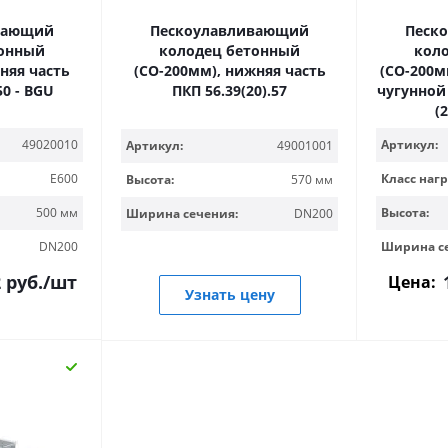
вающий
Пескоулавливающий
Песк
тонный
колодец бетонный
кол
няя часть
(СО-200мм), нижняя часть
(СО-200мм
50 - BGU
ПКП 56.39(20).57
чугунной
(
49020010
Артикул:
Артикул:
49001001
E600
Класс нагр
Высота:
570 мм
500 мм
Высота:
Ширина сечения:
DN200
DN200
Ширина с
2
руб.
/шт
Цена:
Узнать цену