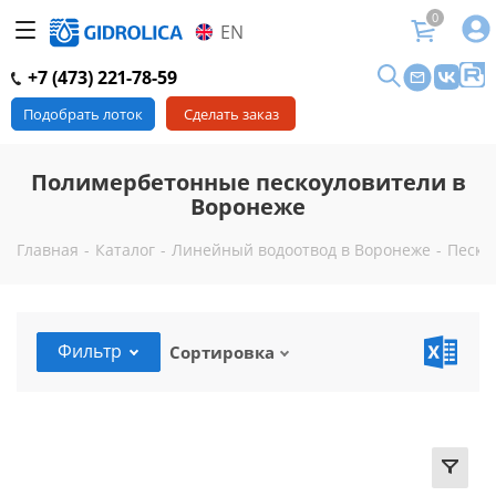
0
EN
+7 (473) 221-78-59
Подобрать лоток
Сделать заказ
Полимербетонные пескоуловители в
Воронеже
Главная
-
Каталог
-
Линейный водоотвод в Воронеже
-
Песко
Фильтр
Сортировка